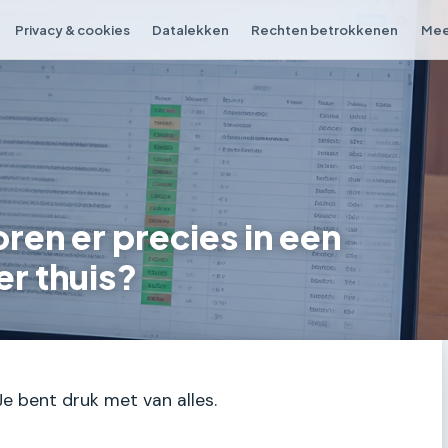
Privacy & cookies
Datalekken
Rechten betrokkenen
Mee
en er precies in een
r thuis?
 Je bent druk met van alles.