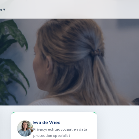
r ▾
Eva de Vries
Privacyrechtadvocaat en data
protection specialist