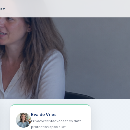
r ▾
Eva de Vries
Privacyrechtadvocaat en data
protection specialist