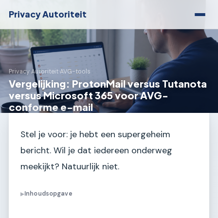
Privacy Autoriteit
Privacy Autoriteit
›
AVG-tools
Vergelijking: ProtonMail versus Tutanota
versus Microsoft 365 voor AVG-
conforme e-mail
Stel je voor: je hebt een supergeheim
bericht. Wil je dat iedereen onderweg
meekijkt? Natuurlijk niet.
Inhoudsopgave
▶