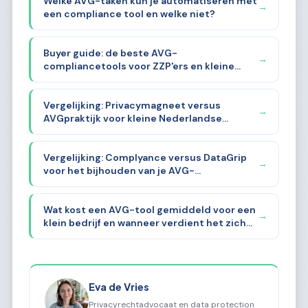
Welke AVG-taken kun je automatiseren met
→
een compliance tool en welke niet?
Buyer guide: de beste AVG-
→
compliancetools voor ZZP'ers en kleine
bedrijven in 2026
Vergelijking: Privacymagneet versus
→
AVGpraktijk voor kleine Nederlandse
ondernemers
Vergelijking: Complyance versus DataGrip
→
voor het bijhouden van je AVG-
documentatie
Wat kost een AVG-tool gemiddeld voor een
→
klein bedrijf en wanneer verdient het zich
terug?
Eva de Vries
Privacyrechtadvocaat en data protection