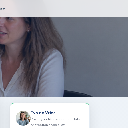
r ▾
Eva de Vries
Privacyrechtadvocaat en data
protection specialist