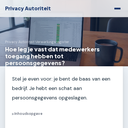
Privacy Autoriteit
Privacy Autoriteit
›
Verwerkingsregister
Hoe leg je vast dat medewerkers
toegang hebben tot
persoonsgegevens?
Stel je even voor: je bent de baas van een
bedrijf. Je hebt een schat aan
persoonsgegevens opgeslagen.
Inhoudsopgave
▶