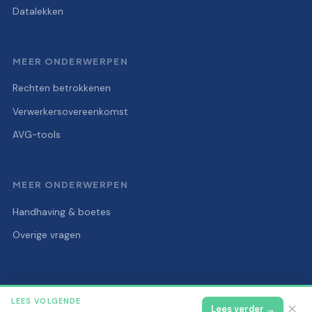
Datalekken
MEER ONDERWERPEN
Rechten betrokkenen
Verwerkersovereenkomst
AVG-tools
MEER ONDERWERPEN
Handhaving & boetes
Overige vragen
LEES VOLGENDE
© 2026 Privacy Autoriteit
Alle rechten voorbehouden.
✕
Lees verder →