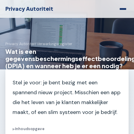
Privacy Autoriteit
Privacy Autoriteit
›
Verwerkingsregister
Wat is een
gegevensbeschermingseffectbeoordelin
(DPIA) en wanneer heb je er een nodig?
Stel je voor: je bent bezig met een
spannend nieuw project. Misschien een app
die het leven van je klanten makkelijker
maakt, of een slim systeem voor je bedrijf.
Inhoudsopgave
▶