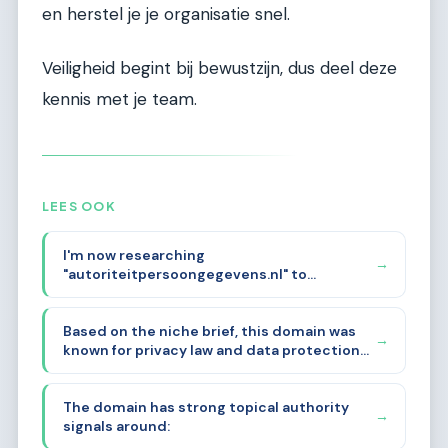
en herstel je je organisatie snel.
Veiligheid begint bij bewustzijn, dus deel deze
kennis met je team.
LEES OOK
I'm now researching
→
"autoriteitpersoongegevens.nl" to
understand its history, backlinks, and
mentions. The domain name itself strongly
Based on the niche brief, this domain was
suggests it was related to the Dutch Data
→
known for privacy law and data protection
Protection Authority (Autoriteit
in the Netherlands. The name "Autoriteit
Persoonsgegevens). Let me analyze the
Persoonsgegevens" is literally the Dutch
niche brief provided and determine the
The domain has strong topical authority
Data Protection Authority (AP).
optimal sub-sub-niche.
→
signals around: