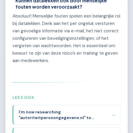
Kunnen datalekken ook door menselijke
fouten worden veroorzaakt?
Absoluut! Menselijke fouten spelen een belangrijke rol
bij datalekken. Denk aan het per ongeluk versturen
van gevoelige informatie via e-mail, het niet correct
configureren van beveiligingsinstellingen, of het
vergeten van wachtwoorden. Het is essentieel om
bewust te zijn van deze risico’s en training te geven
aan medewerkers.
LEES OOK
I'm now researching
→
"autoriteitpersoongegevens.nl" to
understand its history, backlinks, and
mentions. The domain name itself strongly