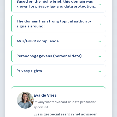
Based on the niche brief, this domain was
suggests it was related to the Dutch Data
→
known for privacy law and data protection
Protection Authority (Autoriteit
in the Netherlands. The name "Autoriteit
Persoonsgegevens). Let me analyze the
Persoonsgegevens" is literally the Dutch
niche brief provided and determine the
The domain has strong topical authority
Data Protection Authority (AP).
optimal sub-sub-niche.
→
signals around:
AVG/GDPR compliance
→
Persoonsgegevens (personal data)
→
Privacy rights
→
Eva de Vries
Privacyrechtadvocaat en data protection
specialist
Eva is gespecialiseerd in het adviseren