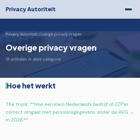
Privacy Autoriteit
Privacy Autoriteit
›
Overige privacy vragen
Overige privacy vragen
19 artikelen in deze categorie
Hoe het werkt
The trunk: **Hoe een klein Nederlands bedrijf of ZZP'er
correct omgaat met persoonsgegevens onder de AVG
in 2026.**