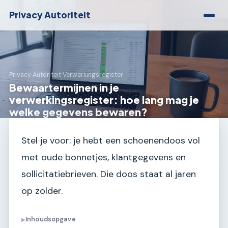
Privacy Autoriteit
Privacy Autoriteit
›
Verwerkingsregister
Bewaartermijnen in je
verwerkingsregister: hoe lang mag je
welke gegevens bewaren?
Stel je voor: je hebt een schoenendoos vol
met oude bonnetjes, klantgegevens en
sollicitatiebrieven. Die doos staat al jaren
op zolder.
Inhoudsopgave
▶