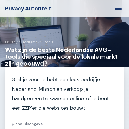
Privacy Autoriteit
Privacy Autoriteit
›
AVG-tools
Wat zijn de beste Nederlandse AVG-
tools die speciaal voor de lokale markt
zijn gebouwd?
Stel je voor: je hebt een leuk bedrijfje in
Nederland. Misschien verkoop je
handgemaakte kaarsen online, of je bent
een ZZP’er die websites bouwt.
Inhoudsopgave
▶