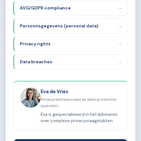
niche brief provided and determine the
AVG/GDPR compliance
→
optimal sub-sub-niche.
Persoonsgegevens (personal data)
→
Privacy rights
→
Data breaches
→
Eva de Vries
Privacyrechtadvocaat en data protection
specialist
Eva is gespecialiseerd in het adviseren
over complexe privacyvraagstukken.