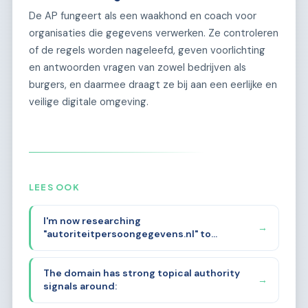
De AP fungeert als een waakhond en coach voor
organisaties die gegevens verwerken. Ze controleren
of de regels worden nageleefd, geven voorlichting
en antwoorden vragen van zowel bedrijven als
burgers, en daarmee draagt ze bij aan een eerlijke en
veilige digitale omgeving.
LEES OOK
I'm now researching
→
"autoriteitpersoongegevens.nl" to
understand its history, backlinks, and
mentions. The domain name itself strongly
The domain has strong topical authority
suggests it was related to the Dutch Data
→
signals around:
Protection Authority (Autoriteit
Persoonsgegevens). Let me analyze the